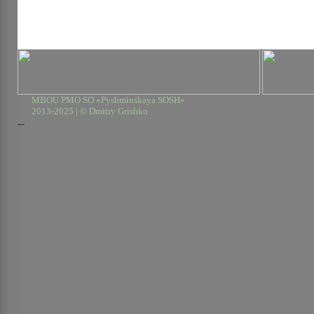
MBOU PMO SO «Pyshminskaya SOSH»
2013-2025 | © Dmitry Grishko
--