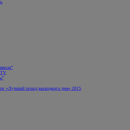
щь
 школа"
 TV
ы"
рс «Лучший поход выходного дня» 2015