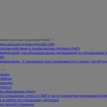
ение классных руководителей >>
рия классных руководителей (pdf)
противодействию и профилактике буллинга (pdf)
комендации для образовательных организаций по организации п
df)
комендации - Социальные сети: возможности и риски для обучени
 >>
опилка
трибуна
находки
отность
а образования (docx)
 в социальных сетях и СМИ в части освещения организации обр
 и работе по удаленному обучению
нию личной страницы