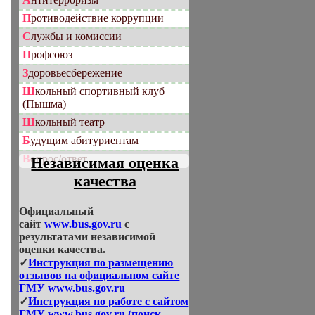
Противодействие коррупции
Службы и комиссии
Профсоюз
Здоровьесбережение
Школьный спортивный клуб
(Пышма)
Школьный театр
Будущим абитуриентам
Вопрос/ответ
Независимая оценка
качества
Официальный
сайт
www.bus.gov.ru
с
результатами независимой
оценки качества.
✓
Инструкция по размещению
отзывов на официальном сайте
ГМУ www.bus.gov.ru
✓
Инструкция по работе с сайтом
ГМУ www.bus.gov.ru (поиск