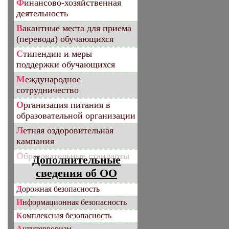
Финансово-хозяйственная
деятельность
Вакантные места для приема
(перевода) обучающихся
Стипендии и меры
поддержки обучающихся
Международное
сотрудничество
Организация питания в
образовательной организации
Летняя оздоровительная
кампания
Образовательные стандарты
Дополнительные
сведения об ОО
Дорожная безопасность
Информационная безопасность
Комплексная безопасность
Антитерроризм