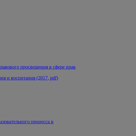
равового просвещения в сфере прав
я и воспитания (2017, pdf)
азовательного процесса в