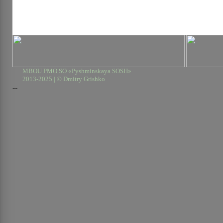
MBOU PMO SO «Pyshminskaya SOSH»
2013-2025 | © Dmitry Grishko
--