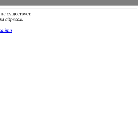
 не существует.
м адресом.
 сайта