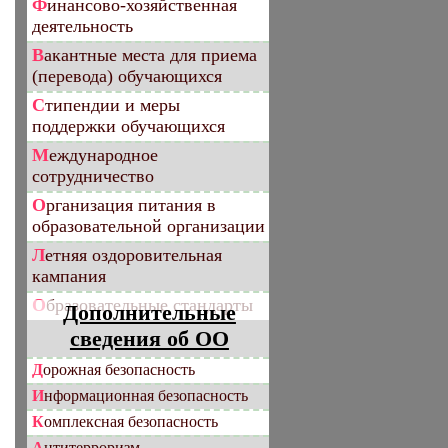
Финансово-хозяйственная
деятельность
Вакантные места для приема
(перевода) обучающихся
Стипендии и меры
поддержки обучающихся
Международное
сотрудничество
Организация питания в
образовательной организации
Летняя оздоровительная
кампания
Образовательные стандарты
Дополнительные
сведения об ОО
Дорожная безопасность
Информационная безопасность
Комплексная безопасность
Антитерроризм