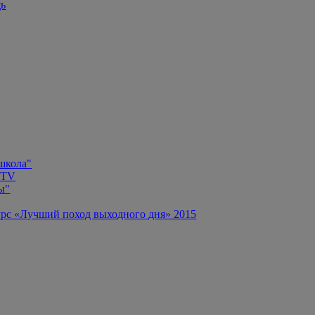
щь
 школа"
 TV
ы"
рс «Лучший поход выходного дня» 2015