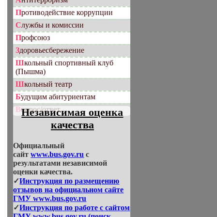
Противодействие коррупции
Службы и комиссии
Профсоюз
Здоровьесбережение
Школьный спортивный клуб
(Пышма)
Школьный театр
Будущим абитуриентам
Вопрос/ответ
Независимая оценка
качества
Официальный
сайт
www.bus.gov.ru
с
результатами независимой
оценки качества.
✓
Инструкция по размещению
отзывов на официальном сайте
ГМУ www.bus.gov.ru
✓
Инструкция по работе с сайтом
ГМУ www.bus.gov.ru (поиск