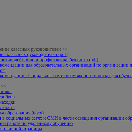
ение классных руководителей >>
рия классных руководителей (pdf)
противодействию и профилактике буллинга (pdf)
комендации для образовательных организаций по организации п
df)
комендации - Социальные сети: возможности и риски для обучени
 >>
опилка
трибуна
находки
отность
а образования (docx)
 в социальных сетях и СМИ в части освещения организации обр
 и работе по удаленному обучению
нию личной страницы