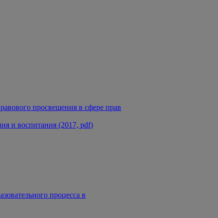
равового просвещения в сфере прав
я и воспитания (2017, pdf)
азовательного процесса в