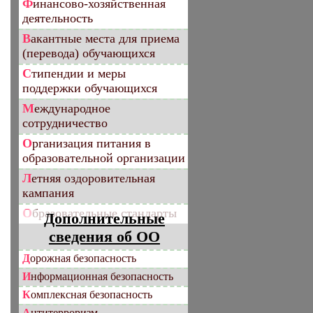
Финансово-хозяйственная
деятельность
Вакантные места для приема
(перевода) обучающихся
Стипендии и меры
поддержки обучающихся
Международное
сотрудничество
Организация питания в
образовательной организации
Летняя оздоровительная
кампания
Образовательные стандарты
Дополнительные
сведения об ОО
Дорожная безопасность
Информационная безопасность
Комплексная безопасность
Антитерроризм