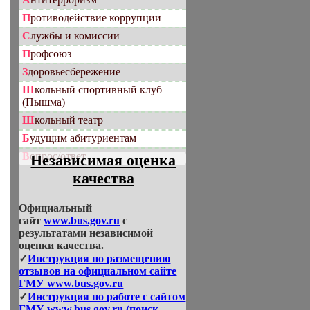
Противодействие коррупции
Службы и комиссии
Профсоюз
Здоровьесбережение
Школьный спортивный клуб
(Пышма)
Школьный театр
Будущим абитуриентам
Вопрос/ответ
Независимая оценка
качества
Официальный
сайт
www.bus.gov.ru
с
результатами независимой
оценки качества.
✓
Инструкция по размещению
отзывов на официальном сайте
ГМУ www.bus.gov.ru
✓
Инструкция по работе с сайтом
ГМУ www.bus.gov.ru (поиск