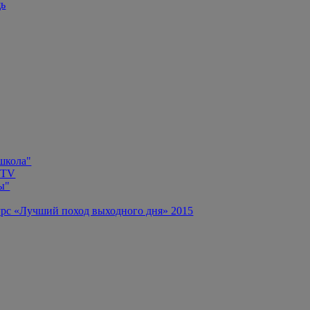
щь
 школа"
 TV
ы"
рс «Лучший поход выходного дня» 2015