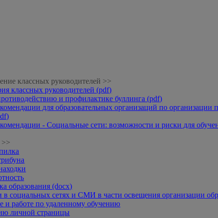
ение классных руководителей >>
рия классных руководителей (pdf)
противодействию и профилактике буллинга (pdf)
комендации для образовательных организаций по организации п
df)
комендации - Социальные сети: возможности и риски для обучени
 >>
опилка
трибуна
находки
отность
а образования (docx)
 в социальных сетях и СМИ в части освещения организации обр
 и работе по удаленному обучению
нию личной страницы