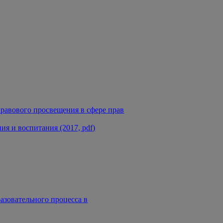
равового просвещения в сфере прав
я и воспитания (2017, pdf)
азовательного процесса в