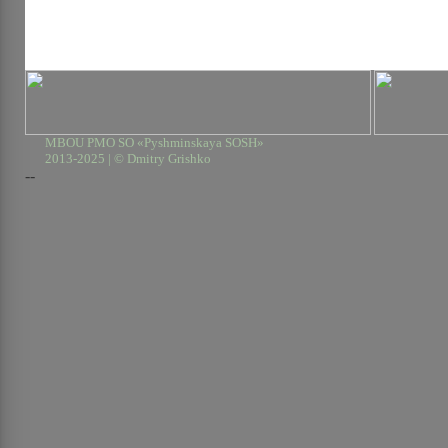
MBOU PMO SO «Pyshminskaya SOSH»
2013-2025 | © Dmitry Grishko
--