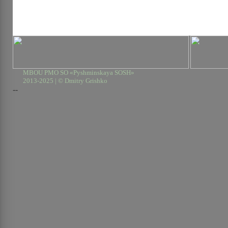
MBOU PMO SO «Pyshminskaya SOSH»
2013-2025 | © Dmitry Grishko
--