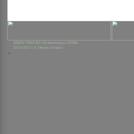
MBOU PMO SO «Pyshminskaya SOSH»
2013-2025 | © Dmitry Grishko
--