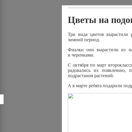
Цветы на подо
Три вида цветов вырастили р
зимний период.
Фиалки они вырастили из ли
и черенками.
С октября по март второкласс
радовались их появлению, 
подрастания растений.
А в марте ребята подарили по
!