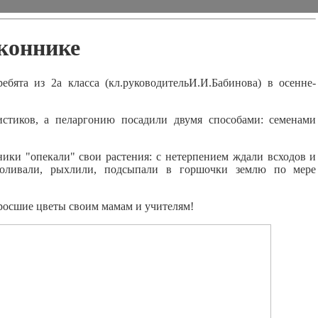
коннике
ебята из 2а класса (кл.руководительИ.И.Бабинова) в осенне-
стиков, а пеларгонию посадили двумя способами: семенами
ники "опекали" свои растения: с нетерпением ждали всходов и
поливали, рыхлили, подсыпали в горшочки землю по мере
дросшие цветы своим мамам и учителям!