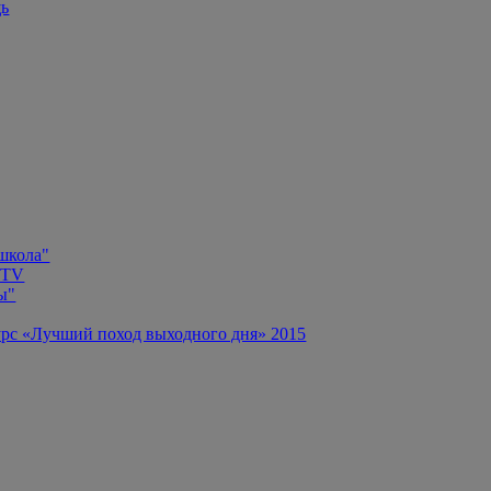
щь
 школа"
 TV
ы"
рс «Лучший поход выходного дня» 2015