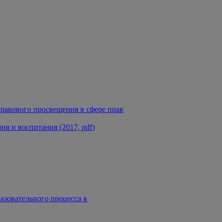
равового просвещения в сфере прав
я и воспитания (2017, pdf)
азовательного процесса в