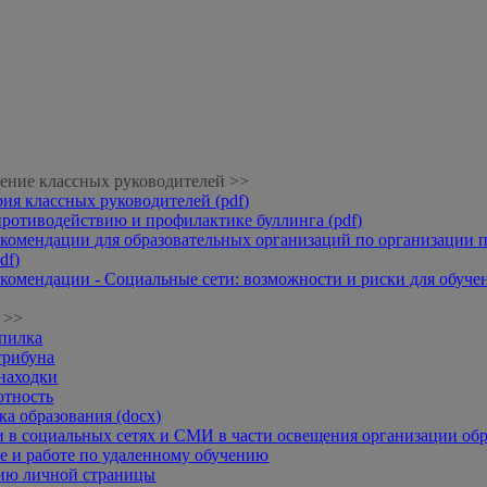
ение классных руководителей >>
рия классных руководителей (pdf)
противодействию и профилактике буллинга (pdf)
комендации для образовательных организаций по организации п
df)
комендации - Социальные сети: возможности и риски для обучени
 >>
опилка
трибуна
находки
отность
а образования (docx)
 в социальных сетях и СМИ в части освещения организации обр
 и работе по удаленному обучению
нию личной страницы