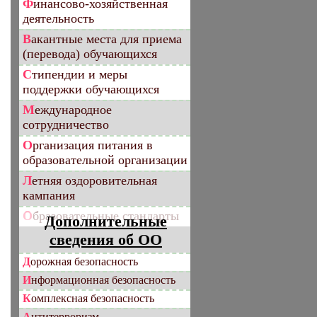
Финансово-хозяйственная
деятельность
Вакантные места для приема
(перевода) обучающихся
Стипендии и меры
поддержки обучающихся
Международное
сотрудничество
Организация питания в
образовательной организации
Летняя оздоровительная
кампания
Образовательные стандарты
Дополнительные
сведения об ОО
Дорожная безопасность
Информационная безопасность
Комплексная безопасность
Антитерроризм