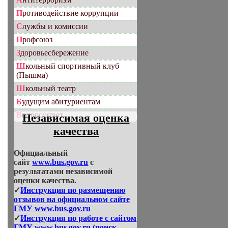
Противодействие коррупции
Службы и комиссии
Профсоюз
Здоровьесбережение
Школьный спортивный клуб
(Пышма)
Школьный театр
Будущим абитуриентам
Вопрос/ответ
Независимая оценка
качества
Официальный
сайт
www.bus.gov.ru
с
результатами независимой
оценки качества.
✓
Инструкция по размещению
отзывов на официальном сайте
ГМУ www.bus.gov.ru
✓
Инструкция по работе с сайтом
ГМУ www.bus.gov.ru (поиск