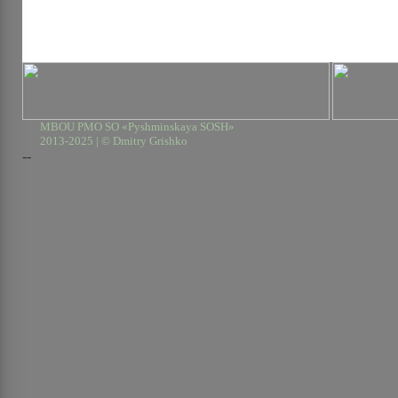
MBOU PMO SO «Pyshminskaya SOSH»
2013-2025 | © Dmitry Grishko
--