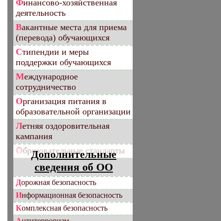
Финансово-хозяйственная
деятельность
Вакантные места для приема
(перевода) обучающихся
Стипендии и меры
поддержки обучающихся
Международное
сотрудничество
Организация питания в
образовательной организации
Летняя оздоровительная
кампания
Образовательные стандарты
Дополнительные
сведения об ОО
Дорожная безопасность
Информационная безопасность
Комплексная безопасность
Антитерроризм