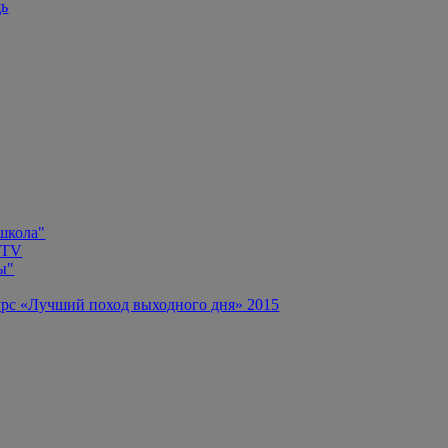
щь
 школа"
 TV
ы"
рс «Лучший поход выходного дня» 2015