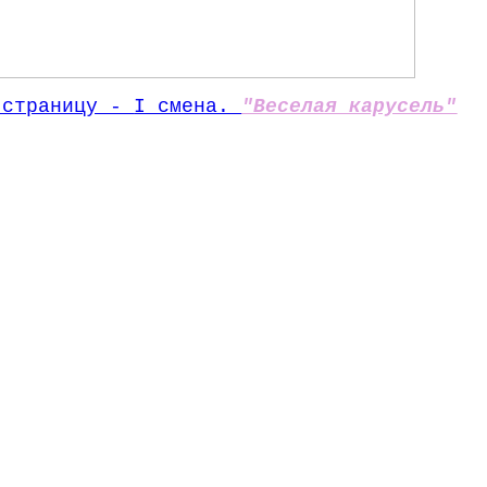
 страницу -
I смена.
"Веселая карусель"