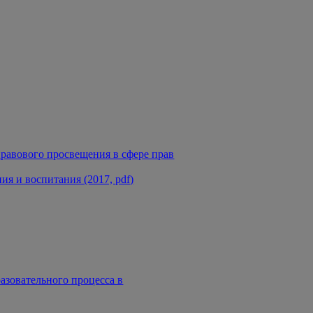
равового просвещения в сфере прав
я и воспитания (2017, pdf)
азовательного процесса в