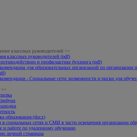
ение классных руководителей >>
рия классных руководителей (pdf)
противодействию и профилактике буллинга (pdf)
комендации для образовательных организаций по организации п
df)
комендации - Социальные сети: возможности и риски для обучени
 >>
опилка
трибуна
находки
отность
а образования (docx)
 в социальных сетях и СМИ в части освещения организации обр
 и работе по удаленному обучению
нию личной страницы