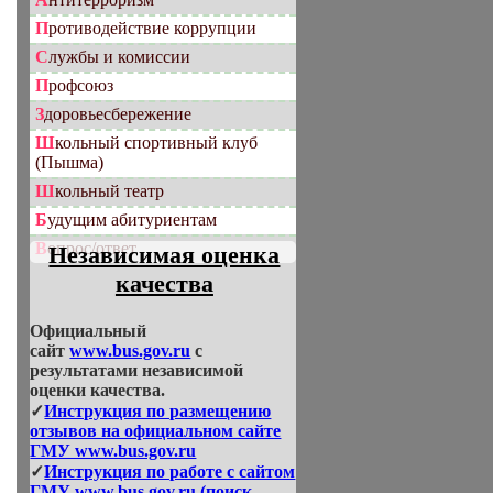
Противодействие коррупции
Службы и комиссии
Профсоюз
Здоровьесбережение
Школьный спортивный клуб
(Пышма)
Школьный театр
Будущим абитуриентам
Вопрос/ответ
Независимая оценка
качества
Официальный
сайт
www.bus.gov.ru
с
результатами независимой
оценки качества.
✓
Инструкция по размещению
отзывов на официальном сайте
ГМУ www.bus.gov.ru
✓
Инструкция по работе с сайтом
ГМУ www.bus.gov.ru (поиск