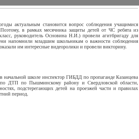
оды актуальным становится вопрос соблюдения учащимися
Поэтому, в рамках месячника защиты детей от ЧС ребята из
ласс, руководитель Основина Н.И.) провели агитбригаду для
Они напомнили младшим школьникам о важности соблюдения
оказали им интересные видеоролики и провели викторину.
 начальной школе инспектор ГИБДД по пропаганде Казанцева
у по ДТП по Пышминскому району и Свердловской области,
ностях, подстерегающих детей на проезжей части и правилах
етний период.