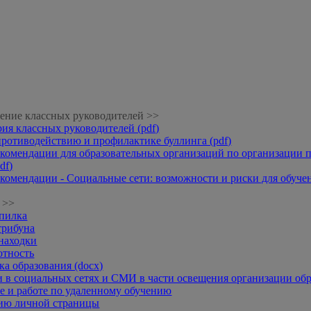
ение классных руководителей >>
рия классных руководителей (pdf)
противодействию и профилактике буллинга (pdf)
комендации для образовательных организаций по организации п
df)
комендации - Социальные сети: возможности и риски для обучени
 >>
опилка
трибуна
находки
отность
а образования (docx)
 в социальных сетях и СМИ в части освещения организации обр
 и работе по удаленному обучению
нию личной страницы