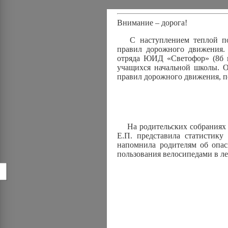
Внимание – дорога!
С наступлением теплой пог
правил дорожного движения. 
отряда ЮИД «Светофор» (8б к
учащихся начальной школы. 
правил дорожного движения, п
На родительских собраниях в
Е.П. представила статистик
напомнила родителям об опас
пользования велосипедами в л
!