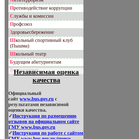
Противодействие коррупции
Службы и комиссии
Профсоюз
Здоровьесбережение
Школьный спортивный клуб
(Пышма)
Школьный театр
Будущим абитуриентам
Вопрос/ответ
Независимая оценка
качества
Официальный
сайт
www.bus.gov.ru
с
результатами независимой
оценки качества.
✓
Инструкция по размещению
отзывов на официальном сайте
ГМУ www.bus.gov.ru
✓
Инструкция по работе с сайтом
ГМУ www.bus.gov.ru (поиск