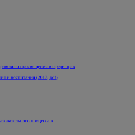
равового просвещения в сфере прав
я и воспитания (2017, pdf)
азовательного процесса в