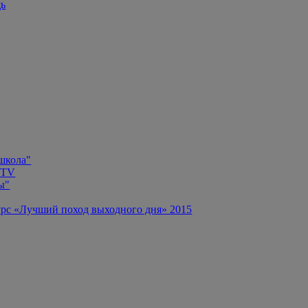
щь
 школа"
 TV
ы"
рс «Лучший поход выходного дня» 2015