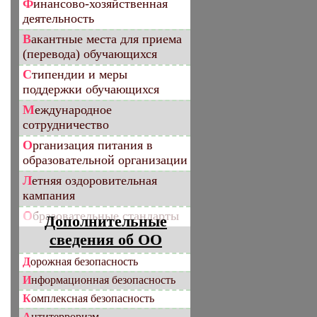
Финансово-хозяйственная
деятельность
Вакантные места для приема
(перевода) обучающихся
Стипендии и меры
поддержки обучающихся
Международное
сотрудничество
Организация питания в
образовательной организации
Летняя оздоровительная
кампания
Образовательные стандарты
Дополнительные
сведения об ОО
Дорожная безопасность
Информационная безопасность
Комплексная безопасность
Антитерроризм