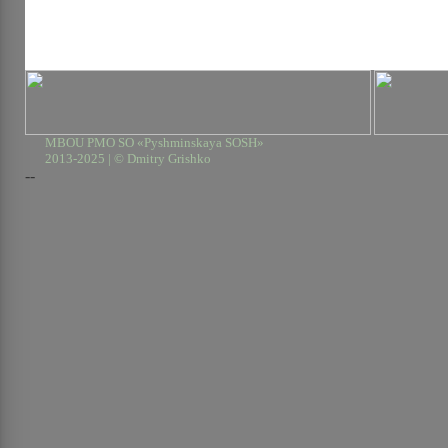
MBOU PMO SO «Pyshminskaya SOSH»
2013-2025 | © Dmitry Grishko
--