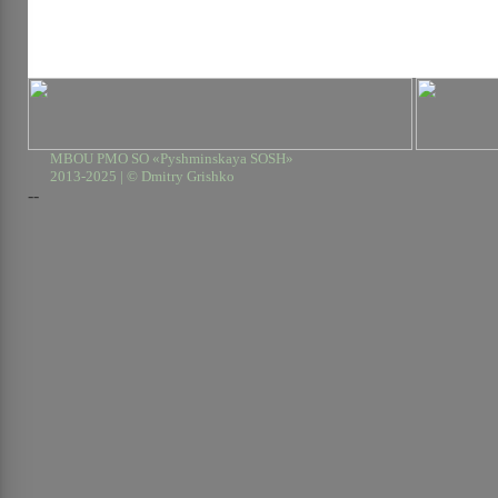
MBOU PMO SO «Pyshminskaya SOSH»
2013-2025 | © Dmitry Grishko
--