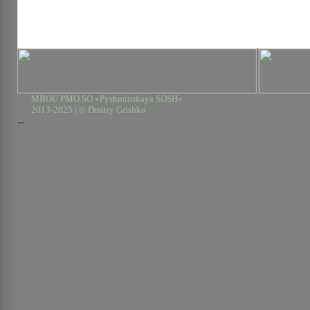
MBOU PMO SO «Pyshminskaya SOSH»
2013-2025 | © Dmitry Grishko
--