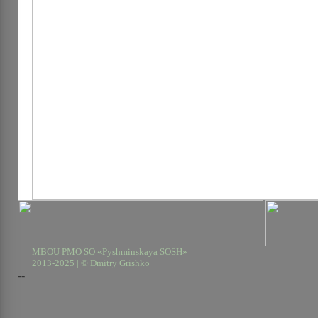
MBOU PMO SO «Pyshminskaya SOSH»
2013-2025 | © Dmitry Grishko
--