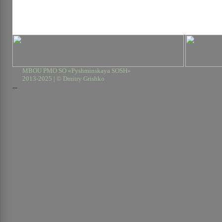
MBOU PMO SO «Pyshminskaya SOSH»
2013-2025 | © Dmitry Grishko
--