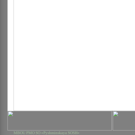
MBOU PMO SO «Pyshminskaya SOSH»