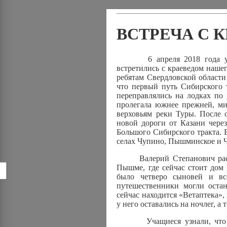
ВСТРЕЧА С 
6 апреля 2018 года учащи
встретились с краеведом наше
ребятам Свердловской области
что первый путь Сибирского 
переправлялись на лодках по
пролегала южнее прежней, ми
верховьям реки Туры. После о
новой дороги от Казани чере
Большого Сибирского тракта. 
селах Чупино, Пышминское и 
Валерий Степанович расска
Пышме, где сейчас стоит дом
!
было четверо сыновей и вс
путешественники могли остан
сейчас находится «Ветаптека»,
у него оставались на ночлег, а
Учащиеся узнали, что Сиб