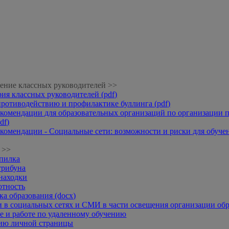
ение классных руководителей >>
рия классных руководителей (pdf)
противодействию и профилактике буллинга (pdf)
комендации для образовательных организаций по организации п
df)
комендации - Социальные сети: возможности и риски для обучени
 >>
опилка
трибуна
находки
отность
а образования (docx)
 в социальных сетях и СМИ в части освещения организации обр
 и работе по удаленному обучению
нию личной страницы