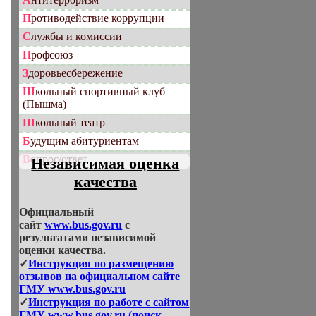
Противодействие коррупции
Службы и комиссии
Профсоюз
Здоровьесбережение
Школьный спортивный клуб
(Пышма)
Школьный театр
Будущим абитуриентам
Вопрос/ответ
Независимая оценка
качества
Официальный
сайт
www.bus.gov.ru
с
результатами независимой
оценки качества.
✓
Инструкция по размещению
отзывов на официальном сайте
ГМУ www.bus.gov.ru
✓
Инструкция по работе с сайтом
ГМУ www.bus.gov.ru (поиск