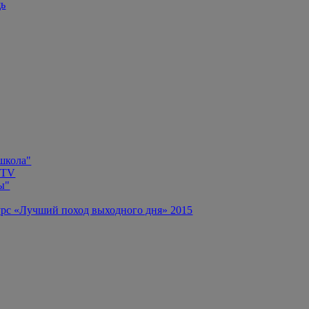
щь
 школа"
 TV
ы"
рс «Лучший поход выходного дня» 2015