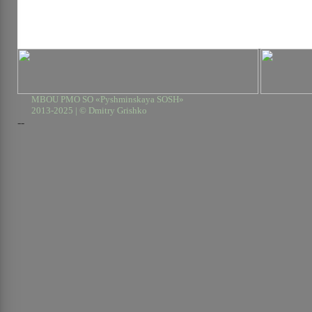
MBOU PMO SO «Pyshminskaya SOSH»
2013-2025 | © Dmitry Grishko
--