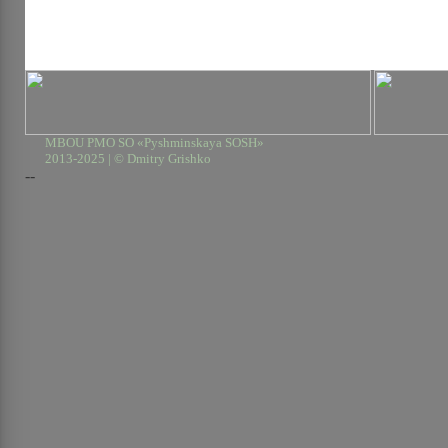
MBOU PMO SO «Pyshminskaya SOSH»
2013-2025 | © Dmitry Grishko
--