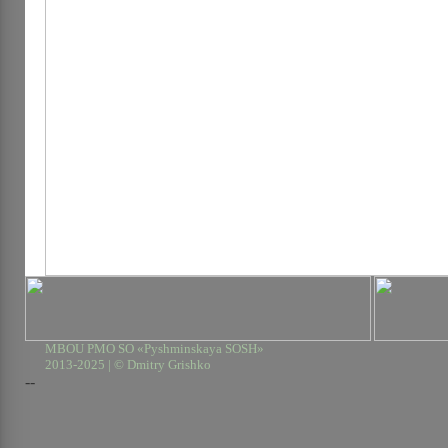
MBOU PMO SO «Pyshminskaya SOSH»
2013-2025 | © Dmitry Grishko
--