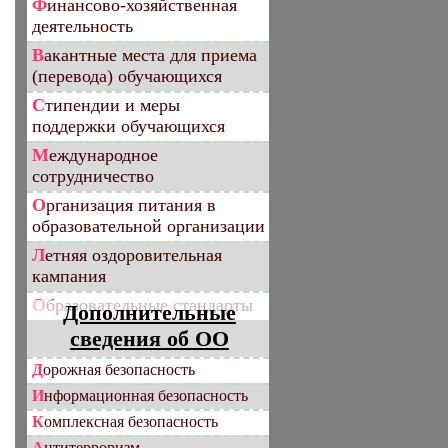
Финансово-хозяйственная
деятельность
Вакантные места для приема
(перевода) обучающихся
Стипендии и меры
поддержки обучающихся
Международное
сотрудничество
Организация питания в
образовательной организации
Летняя оздоровительная
кампания
Образовательные стандарты
Дополнительные
сведения об ОО
Дорожная безопасность
Информационная безопасность
Комплексная безопасность
Антитерроризм