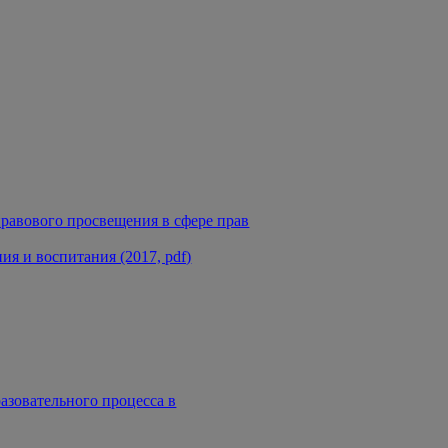
равового просвещения в сфере прав
я и воспитания (2017, pdf)
азовательного процесса в