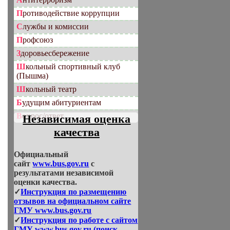
Противодействие коррупции
Службы и комиссии
Профсоюз
Здоровьесбережение
Школьный спортивный клуб
(Пышма)
Школьный театр
Будущим абитуриентам
Вопрос/ответ
Независимая оценка
качества
Официальный
сайт
www.bus.gov.ru
с
результатами независимой
оценки качества.
✓
Инструкция по размещению
отзывов на официальном сайте
ГМУ www.bus.gov.ru
✓
Инструкция по работе с сайтом
ГМУ www.bus.gov.ru (поиск