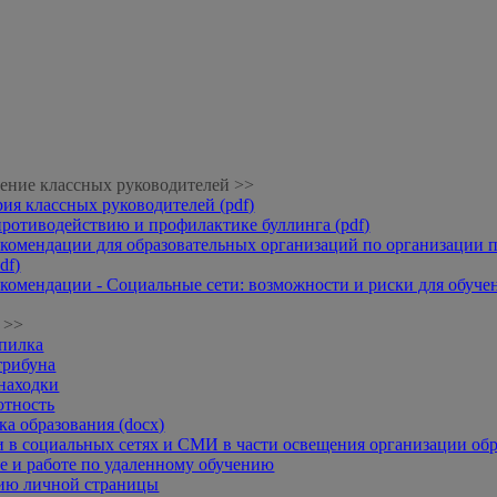
ение классных руководителей >>
рия классных руководителей (pdf)
противодействию и профилактике буллинга (pdf)
комендации для образовательных организаций по организации п
df)
комендации - Социальные сети: возможности и риски для обучени
 >>
опилка
трибуна
находки
отность
а образования (docx)
 в социальных сетях и СМИ в части освещения организации обр
 и работе по удаленному обучению
нию личной страницы