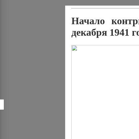
Начало контр
декабря 1941 г
!