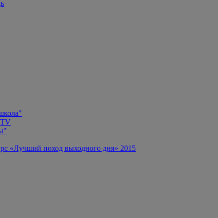
щь
 школа"
 TV
ы"
рс «Лучший поход выходного дня» 2015