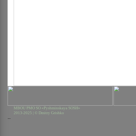
MBOU PMO SO «Pyshminskaya SOSH»
2013-2025 | © Dmitry Grishko
--