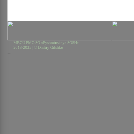
MBOU PMO SO «Pyshminskaya SOSH»
2013-2025 | © Dmitry Grishko
--