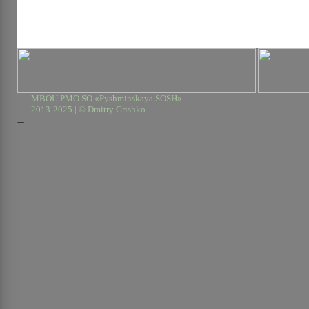
MBOU PMO SO «Pyshminskaya SOSH»
2013-2025 | © Dmitry Grishko
--