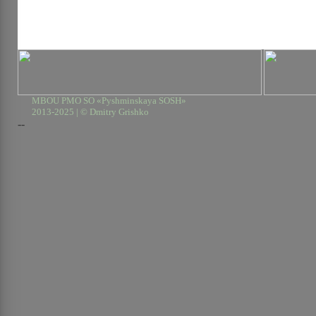
MBOU PMO SO «Pyshminskaya SOSH»
2013-2025 | © Dmitry Grishko
--