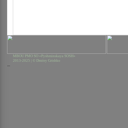
MBOU PMO SO «Pyshminskaya SOSH»
2013-2025 | © Dmitry Grishko
--