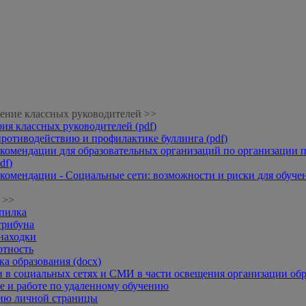
ение классных руководителей >>
рия классных руководителей (pdf)
противодействию и профилактике буллинга (pdf)
комендации для образовательных организаций по организации п
df)
комендации - Социальные сети: возможности и риски для обучени
 >>
опилка
трибуна
находки
отность
а образования (docx)
 в социальных сетях и СМИ в части освещения организации обр
 и работе по удаленному обучению
нию личной страницы