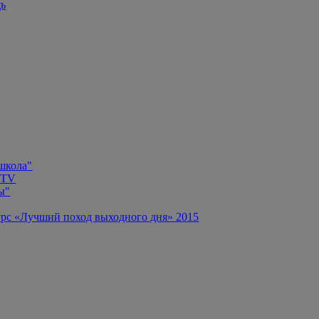
щь
 школа"
 TV
ы"
рс «Лучший поход выходного дня» 2015