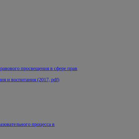
равового просвещения в сфере прав
я и воспитания (2017, pdf)
азовательного процесса в