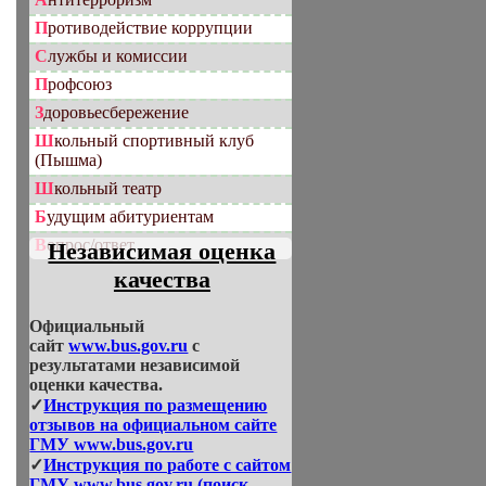
Противодействие коррупции
Службы и комиссии
Профсоюз
Здоровьесбережение
Школьный спортивный клуб
(Пышма)
Школьный театр
Будущим абитуриентам
Вопрос/ответ
Независимая оценка
качества
Официальный
сайт
www.bus.gov.ru
с
результатами независимой
оценки качества.
✓
Инструкция по размещению
отзывов на официальном сайте
ГМУ www.bus.gov.ru
✓
Инструкция по работе с сайтом
ГМУ www.bus.gov.ru (поиск