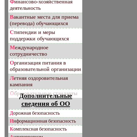
Финансово-хозяйственная
деятельность
Вакантные места для приема
(перевода) обучающихся
Стипендии и меры
поддержки обучающихся
Международное
сотрудничество
Организация питания в
образовательной организации
Летняя оздоровительная
кампания
Образовательные стандарты
Дополнительные
сведения об ОО
Дорожная безопасность
Информационная безопасность
Комплексная безопасность
Антитерроризм