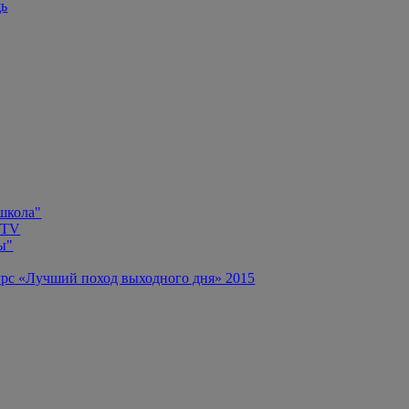
щь
 школа"
 TV
ы"
рс «Лучший поход выходного дня» 2015