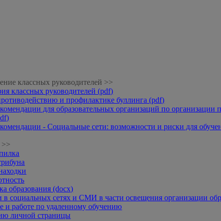
ение классных руководителей >>
рия классных руководителей (pdf)
противодействию и профилактике буллинга (pdf)
комендации для образовательных организаций по организации п
df)
комендации - Социальные сети: возможности и риски для обучени
 >>
опилка
трибуна
находки
отность
а образования (docx)
 в социальных сетях и СМИ в части освещения организации обр
 и работе по удаленному обучению
нию личной страницы