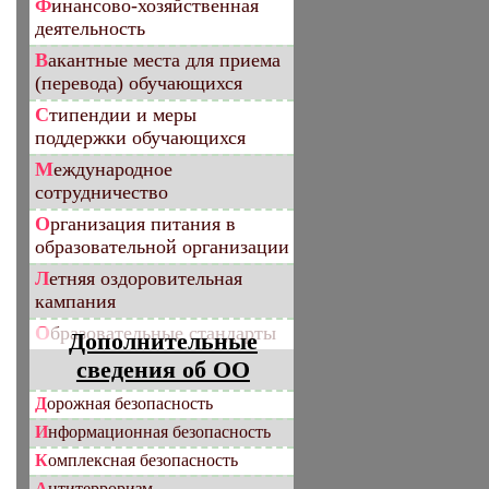
Финансово-хозяйственная
деятельность
Вакантные места для приема
(перевода) обучающихся
Стипендии и меры
поддержки обучающихся
Международное
сотрудничество
Организация питания в
образовательной организации
Летняя оздоровительная
кампания
Образовательные стандарты
Дополнительные
сведения об ОО
Дорожная безопасность
Информационная безопасность
Комплексная безопасность
Антитерроризм