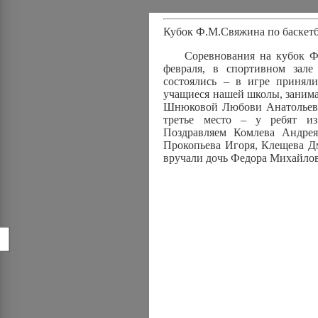
Кубок Ф.М.Свяжина по баскет
Соревнования на кубок Ф.М
февраля, в спортивном зал
состоялись – в игре принял
учащиеся нашей школы, заним
Шнюковой Любови Анатольевн
третье место – у ребят из
Поздравляем Комлева Андрея
Прокопьева Игоря, Клещева Д
вручали дочь Федора Михайло
!