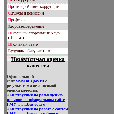
Противодействие коррупции
Службы и комиссии
Профсоюз
Здоровьесбережение
Школьный спортивный клуб
(Пышма)
Школьный театр
Будущим абитуриентам
Вопрос/ответ
Независимая оценка
качества
Официальный
сайт
www.bus.gov.ru
с
результатами независимой
оценки качества.
✓
Инструкция по размещению
отзывов на официальном сайте
ГМУ www.bus.gov.ru
✓
Инструкция по работе с сайтом
ГМУ www.bus.gov.ru (поиск