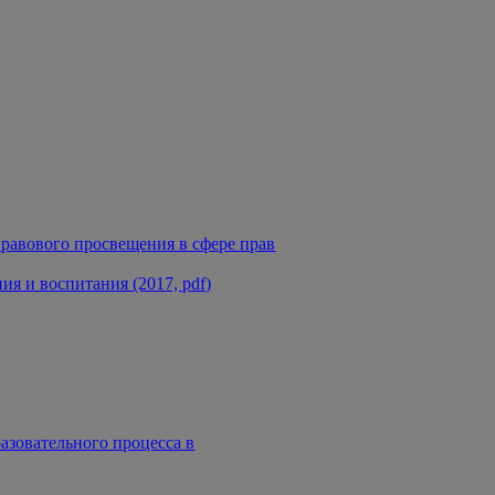
равового просвещения в сфере прав
я и воспитания (2017, pdf)
азовательного процесса в