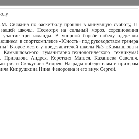
болу
. Свяжина по баскетболу прошли в минувшую субботу, 11
е нашей школы. Несмотря на сильный мороз, соревнования
и участие три команды. В упорной борьбе победу одержали
ающиеся в спорткомплексе «Юность» под руководством тренера
ы! Второе место у представителей школы №3 г.Камышлова и
 Камышловского гуманитарно-технологического техникума!
, Привалова Андрея, Коротких Матвея, Казанцева Савелия,
митрия и Скакунова Андрея! Награды победителям и призерам
вича Кипрушкина Нина Федоровна и его внук Сергей.