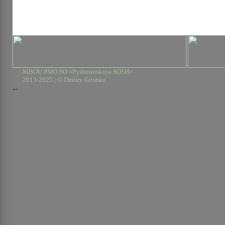
MBOU PMO SO «Pyshminskaya SOSH»
2013-2025 | © Dmitry Grishko
--