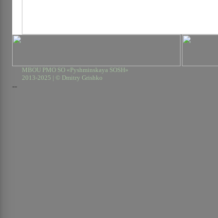
MBOU PMO SO «Pyshminskaya SOSH»
2013-2025 | © Dmitry Grishko
--