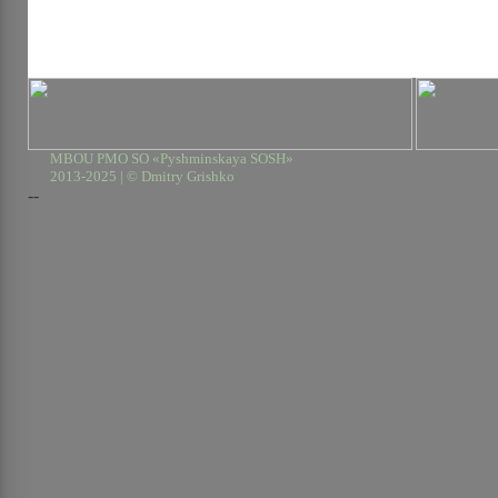
MBOU PMO SO «Pyshminskaya SOSH»
2013-2025 | © Dmitry Grishko
--