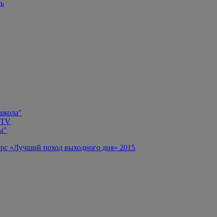
щь
 школа"
 TV
ы"
рс «Лучший поход выходного дня» 2015