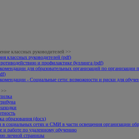
ение классных руководителей >>
рия классных руководителей (pdf)
противодействию и профилактике буллинга (pdf)
комендации для образовательных организаций по организации п
df)
комендации - Социальные сети: возможности и риски для обучени
 >>
опилка
трибуна
находки
отность
а образования (docx)
 в социальных сетях и СМИ в части освещения организации обр
 и работе по удаленному обучению
нию личной страницы