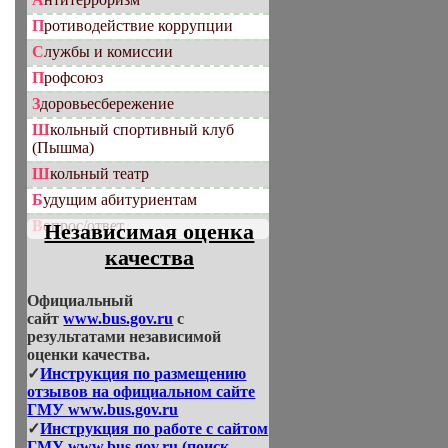
Противодействие коррупции
Службы и комиссии
Профсоюз
Здоровьесбережение
Школьный спортивный клуб
(Пышма)
Школьный театр
Будущим абитуриентам
Вопрос/ответ
Независимая оценка
качества
Официальный
сайт
www.bus.gov.ru
с
результатами независимой
оценки качества.
✓
Инструкция по размещению
отзывов на официальном сайте
ГМУ www.bus.gov.ru
✓
Инструкция по работе с сайтом
ГМУ www.bus.gov.ru (поиск