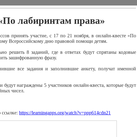
«По лабиринтам права»
ссов принять участие, с 17 по 21 ноября, в онлайн-квесте «По
ному Всероссийскому дню правовой помощи детям.
ьно решить 8 заданий, где в ответах будут спрятаны кодовые
вить зашифрованную фразу.
нившие все задания и заполнившие анкету, получат именной
 будут награждены 5 участников онлайн-квеста, которые будут
йных чисел.
!
о ссылке:
https://learningapps.org/watch?v=ppp614cdn21