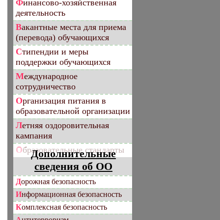
Финансово-хозяйственная
деятельность
Вакантные места для приема
(перевода) обучающихся
Стипендии и меры
поддержки обучающихся
Международное
сотрудничество
Организация питания в
образовательной организации
Летняя оздоровительная
кампания
Образовательные стандарты
Дополнительные
сведения об ОО
Дорожная безопасность
Информационная безопасность
Комплексная безопасность
Антитерроризм