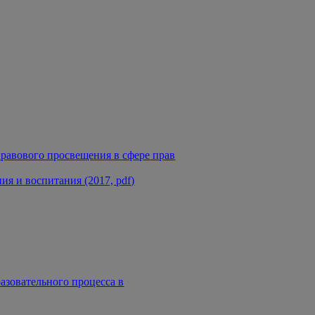
равового просвещения в сфере прав
я и воспитания (2017, pdf)
азовательного процесса в