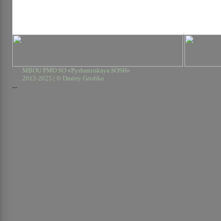
MBOU PMO SO «Pyshminskaya SOSH»
2013-2025 | © Dmitry Grishko
--