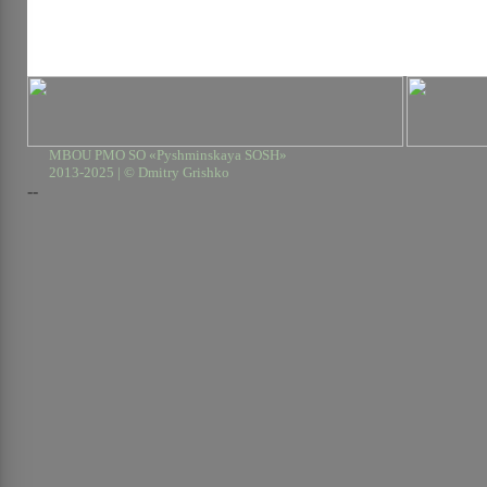
MBOU PMO SO «Pyshminskaya SOSH»
2013-2025 | © Dmitry Grishko
--