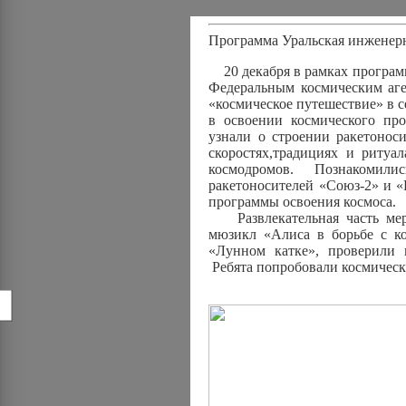
Программа Уральская инженер
20 декабря в рамках програм
Федеральным космическим а
«космическое путешествие» в
в освоении космического пр
узнали о строении ракетонос
скоростях,традициях и ритуа
космодромов. Познакомили
ракетоносителей «Союз-2» и «Р
программы освоения космоса.
Развлекательная часть меро
мюзикл «Алиса в борьбе с к
«Лунном катке», проверили в
Ребята попробовали космическ
!