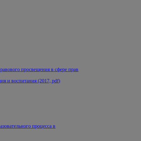
равового просвещения в сфере прав
я и воспитания (2017, pdf)
азовательного процесса в