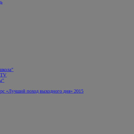
щь
 школа"
 TV
ы"
рс «Лучший поход выходного дня» 2015