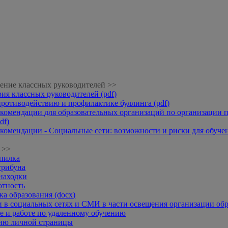
ение классных руководителей >>
рия классных руководителей (pdf)
противодействию и профилактике буллинга (pdf)
комендации для образовательных организаций по организации п
df)
комендации - Социальные сети: возможности и риски для обучени
 >>
опилка
трибуна
находки
отность
а образования (docx)
 в социальных сетях и СМИ в части освещения организации обр
 и работе по удаленному обучению
нию личной страницы