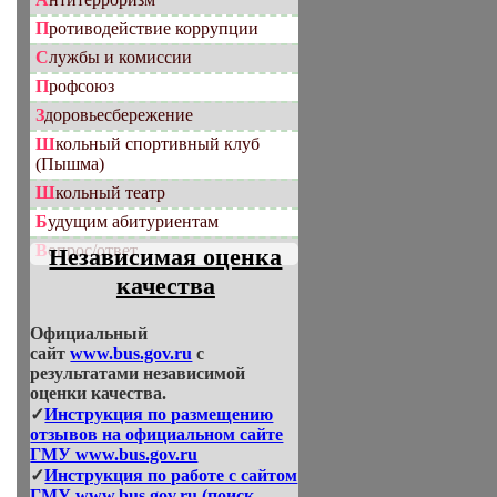
Противодействие коррупции
Службы и комиссии
Профсоюз
Здоровьесбережение
Школьный спортивный клуб
(Пышма)
Школьный театр
Будущим абитуриентам
Вопрос/ответ
Независимая оценка
качества
Официальный
сайт
www.bus.gov.ru
с
результатами независимой
оценки качества.
✓
Инструкция по размещению
отзывов на официальном сайте
ГМУ www.bus.gov.ru
✓
Инструкция по работе с сайтом
ГМУ www.bus.gov.ru (поиск