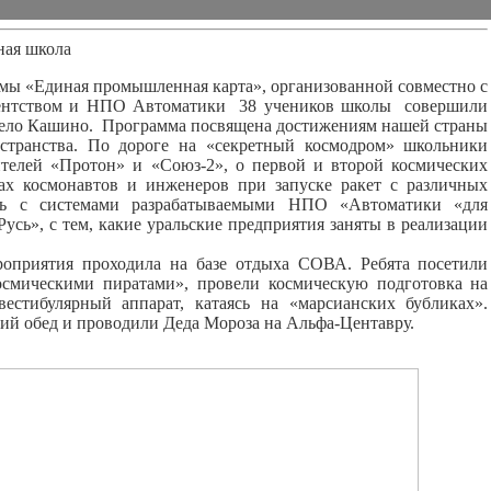
ная школа
мы «Единая промышленная карта», организованной совместно с
гентством и НПО Автоматики 38 учеников школы совершили
 село Кашино. Программа посвящена достижениям нашей страны
остранства. По дороге на «секретный космодром» школьники
ителей «Протон» и «Союз-2», о первой и второй космических
лах космонавтов и инженеров при запуске ракет с различных
сь с системами разрабатываемыми НПО «Автоматики «для
усь», с тем, какие уральские предприятия заняты в реализации
приятия проходила на базе отдыха СОВА. Ребята посетили
осмическими пиратами», провели космическую подготовка на
естибулярный аппарат, катаясь на «марсианских бубликах».
ий обед и проводили Деда Мороза на Альфа-Центавру.