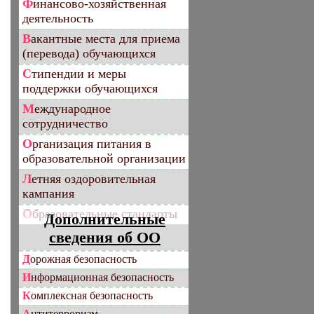
Финансово-хозяйственная
деятельность
Вакантные места для приема
(перевода) обучающихся
Стипендии и меры
поддержки обучающихся
Международное
сотрудничество
Организация питания в
образовательной организации
Летняя оздоровительная
кампания
Образовательные стандарты
Дополнительные
сведения об ОО
Дорожная безопасность
Информационная безопасность
Комплексная безопасность
Антитерроризм