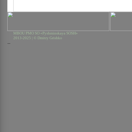
MBOU PMO SO «Pyshminskaya SOSH»
2013-2025 | © Dmitry Grishko
--