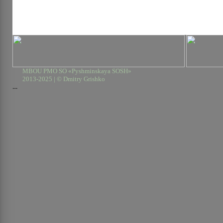
MBOU PMO SO «Pyshminskaya SOSH»
2013-2025 | © Dmitry Grishko
--