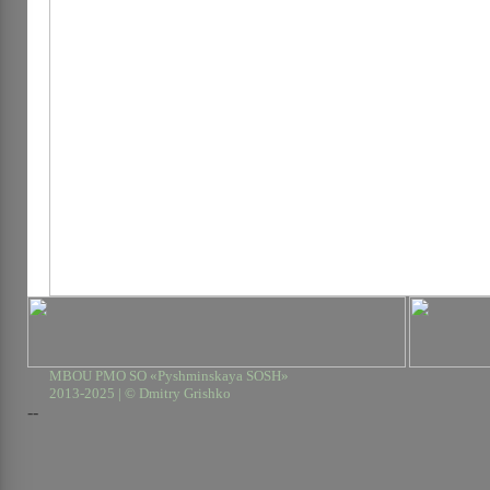
MBOU PMO SO «Pyshminskaya SOSH»
2013-2025 | © Dmitry Grishko
--