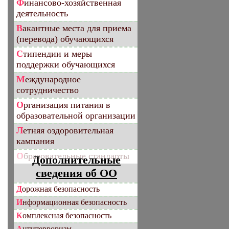
Финансово-хозяйственная
деятельность
Вакантные места для приема
(перевода) обучающихся
Стипендии и меры
поддержки обучающихся
Международное
сотрудничество
Организация питания в
образовательной организации
Летняя оздоровительная
кампания
Образовательные стандарты
Дополнительные
сведения об ОО
Дорожная безопасность
Информационная безопасность
Комплексная безопасность
Антитерроризм