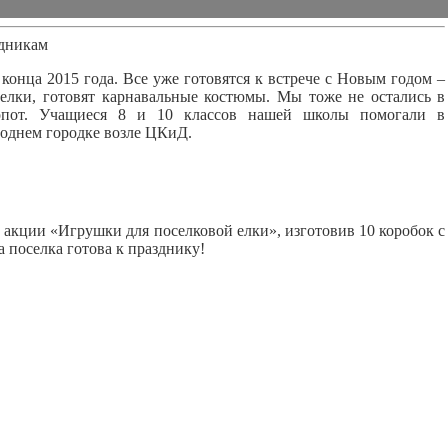
здникам
нца 2015 года. Все уже готовятся к встрече с Новым годом –
елки, готовят карнавальные костюмы. Мы тоже не остались в
опот. Учащиеся 8 и 10 классов нашей школы помогали в
однем городке возле ЦКиД.
кции «Игрушки для поселковой елки», изготовив 10 коробок с
а поселка готова к празднику!