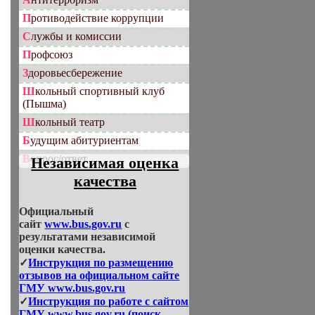
Противодействие коррупции
Службы и комиссии
Профсоюз
Здоровьесбережение
Школьный спортивный клуб
(Пышма)
Школьный театр
Будущим абитуриентам
Вопрос/ответ
Независимая оценка
качества
Официальный
сайт
www.bus.gov.ru
с
результатами независимой
оценки качества.
✓
Инструкция по размещению
отзывов на официальном сайте
ГМУ www.bus.gov.ru
✓
Инструкция по работе с сайтом
ГМУ www.bus.gov.ru (поиск