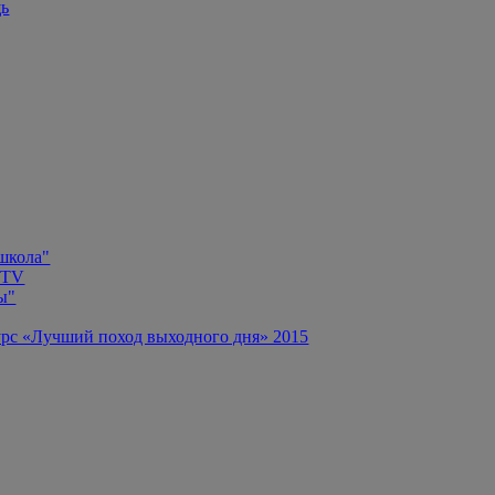
щь
 школа"
 TV
ы"
рс «Лучший поход выходного дня» 2015