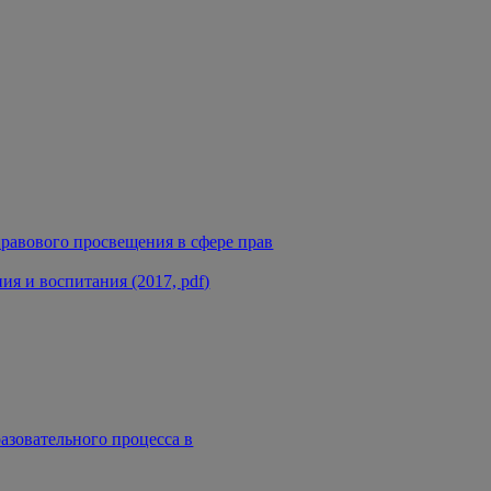
равового просвещения в сфере прав
я и воспитания (2017, pdf)
азовательного процесса в