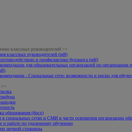
ение классных руководителей >>
рия классных руководителей (pdf)
противодействию и профилактике буллинга (pdf)
комендации для образовательных организаций по организации п
df)
комендации - Социальные сети: возможности и риски для обучени
 >>
опилка
трибуна
находки
отность
а образования (docx)
 в социальных сетях и СМИ в части освещения организации обр
 и работе по удаленному обучению
нию личной страницы