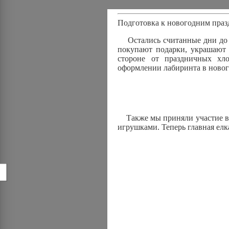
Подготовка к новогодним пра
Остались считанные дни до ко
покупают подарки, украшают 
стороне от праздничных хл
оформлении лабиринта в новог
Также мы приняли участие в а
игрушками. Теперь главная елк
!