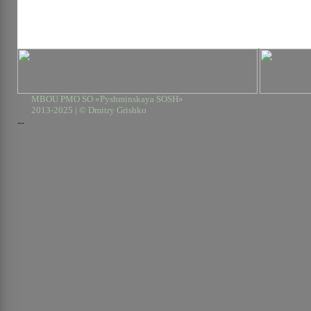
MBOU PMO SO «Pyshminskaya SOSH»
2013-2025 | © Dmitry Grishko
--