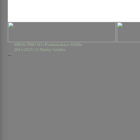
MBOU PMO SO «Pyshminskaya SOSH»
2013-2025 | © Dmitry Grishko
--