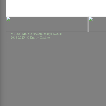
MBOU PMO SO «Pyshminskaya SOSH»
2013-2025 | © Dmitry Grishko
--