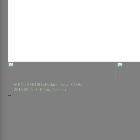
MBOU PMO SO «Pyshminskaya SOSH»
2013-2025 | © Dmitry Grishko
--