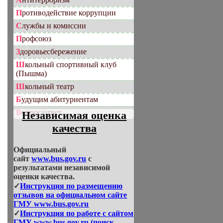
Противодействие коррупции
Службы и комиссии
Профсоюз
Здоровьесбережение
Школьный спортивный клуб
(Пышма)
Школьный театр
Будущим абитуриентам
Вопрос/ответ
Независимая оценка
качества
Официальный
сайт
www.bus.gov.ru
с
результатами независимой
оценки качества.
✓
Инструкция по размещению
отзывов на официальном сайте
ГМУ www.bus.gov.ru
✓
Инструкция по работе с сайтом
ГМУ www.bus.gov.ru (поиск