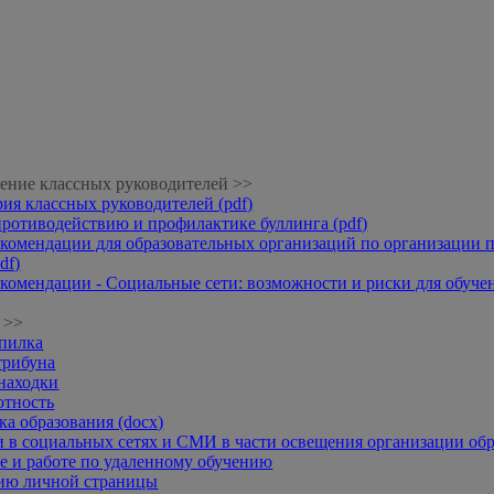
ение классных руководителей >>
рия классных руководителей (pdf)
противодействию и профилактике буллинга (pdf)
комендации для образовательных организаций по организации п
df)
комендации - Социальные сети: возможности и риски для обучени
 >>
опилка
трибуна
находки
отность
а образования (docx)
 в социальных сетях и СМИ в части освещения организации обр
 и работе по удаленному обучению
нию личной страницы