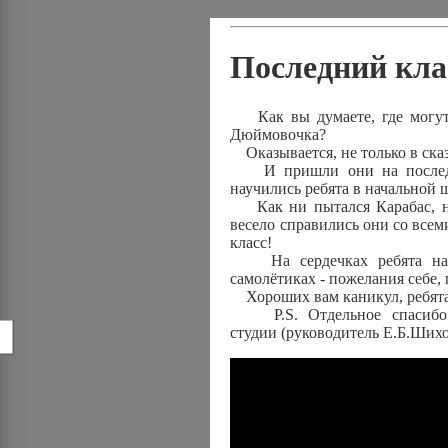
Последний кла
Как вы думаете, где могут 
Дюймовочка?
Оказывается, не только в сказ
И пришли они на последний
научились ребята в начальной ш
Как ни пытался Карабас, не
весело справились они со всем
класс!
На сердечках ребята напи
самолётиках - пожелания себе,
Хороших вам каникул, ребята! 
P.S. Отдельное спасибо а
студии (руководитель Е.Б.Шихо
!