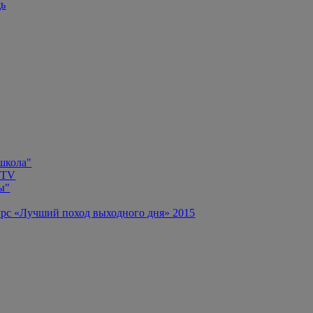
щь
 школа"
 TV
ы"
рс «Лучший поход выходного дня» 2015