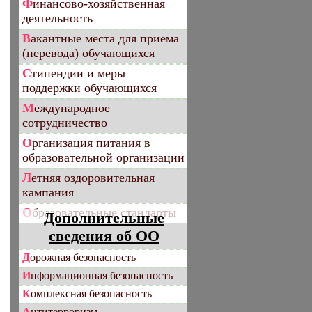
Финансово-хозяйственная
деятельность
Вакантные места для приема
(перевода) обучающихся
Стипендии и меры
поддержки обучающихся
Международное
сотрудничество
Организация питания в
образовательной организации
Летняя оздоровительная
кампания
Образовательные стандарты
Дополнительные
сведения об ОО
Дорожная безопасность
Информационная безопасность
Комплексная безопасность
Антитерроризм