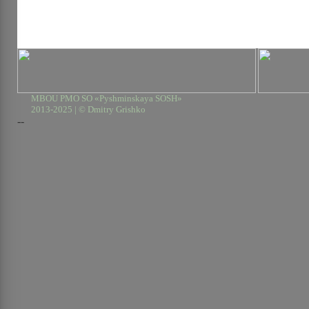
MBOU PMO SO «Pyshminskaya SOSH»
2013-2025 | © Dmitry Grishko
--