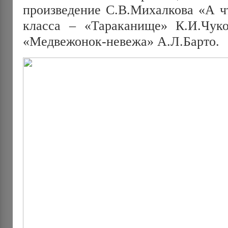
произведение С.В.Михалкова «А чт
класса – «Тараканище» К.И.Чуко
«Медвежонок-невежа» А.Л.Барто.