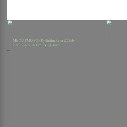
MBOU PMO SO «Pyshminskaya SOSH»
2013-2025 | © Dmitry Grishko
--