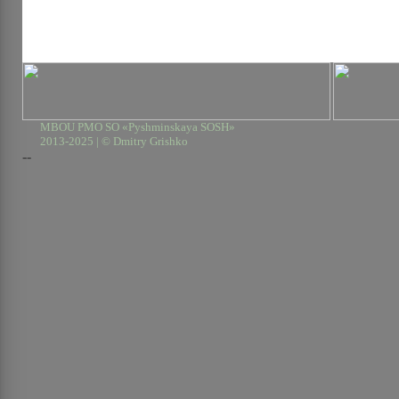
MBOU PMO SO «Pyshminskaya SOSH»
2013-2025 | © Dmitry Grishko
--